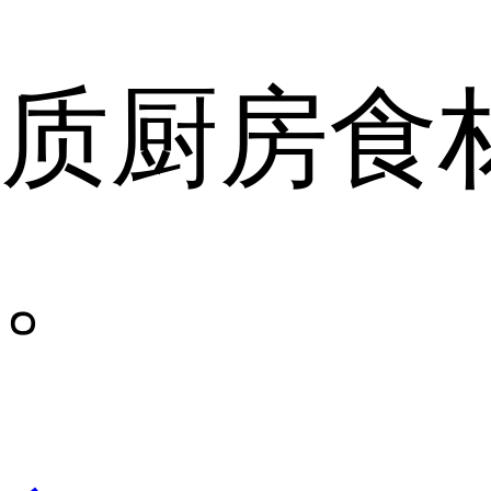
质厨房食
。