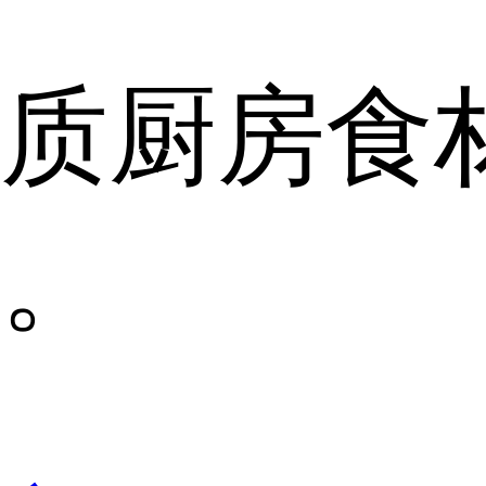
质厨房食
。