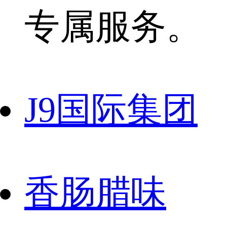
专属服务。
J9国际集团
香肠腊味