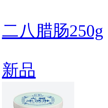
二八腊肠250g
新品