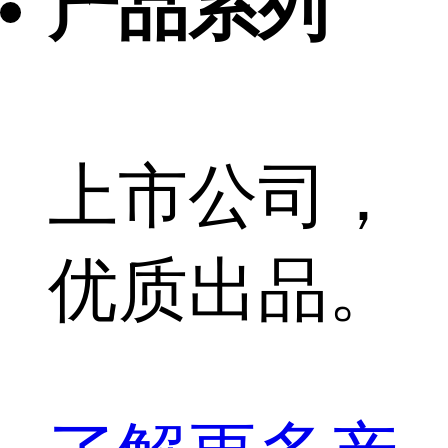
产品系列
上市公司，
优质出品。