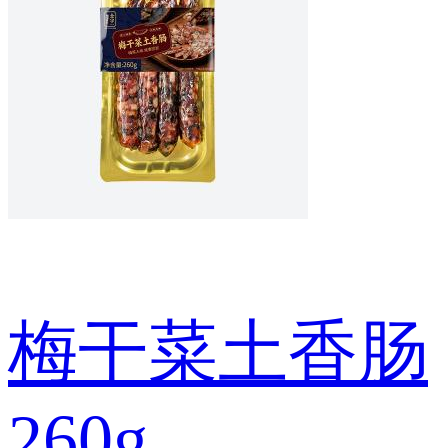
梅干菜土香肠
260g