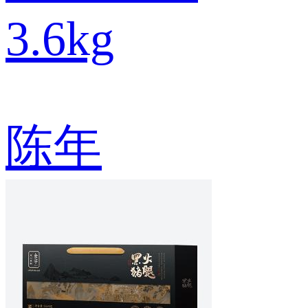
3.6kg
陈年