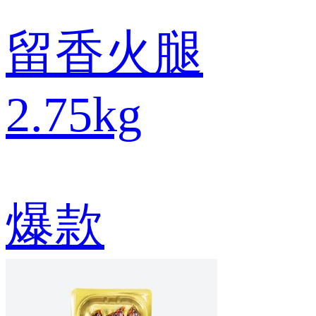
留香火腿
2.75kg
爆款