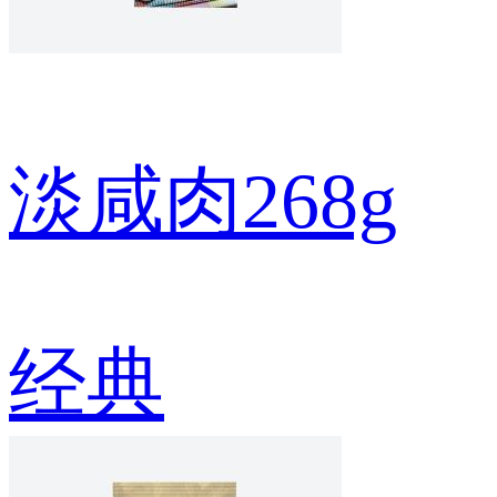
淡咸肉268g
经典