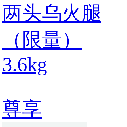
两头乌火腿
（限量）
3.6kg
尊享