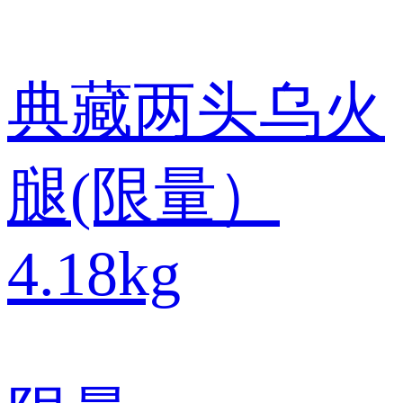
典藏两头乌火
腿(限量）
4.18kg