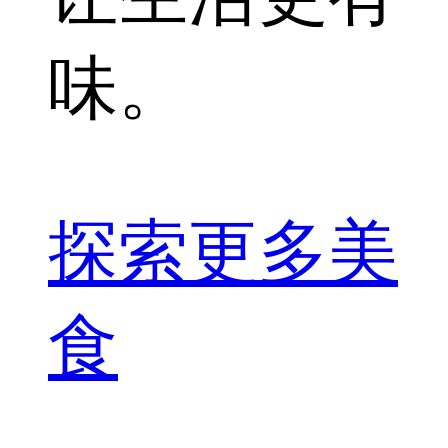
味。
探索更多美
食