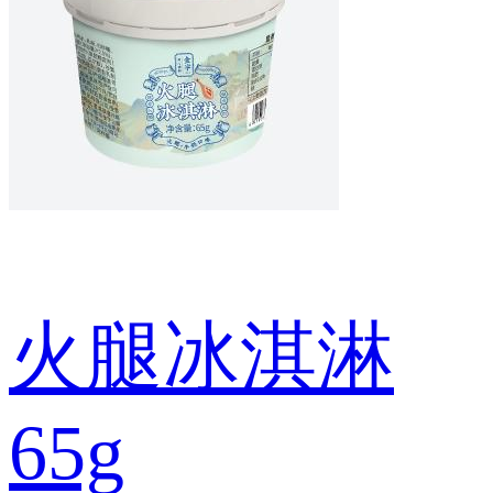
火腿冰淇淋
65g