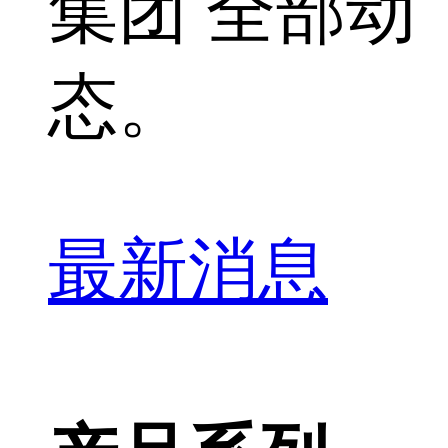
集团 全部动
态。
最新消息