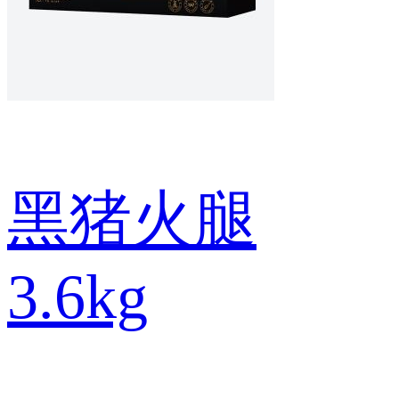
黑猪火腿
3.6kg