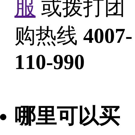
服
或拨打团
购热线
4007-
110-990
哪里可以买