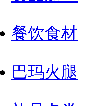
餐饮食材
巴玛火腿