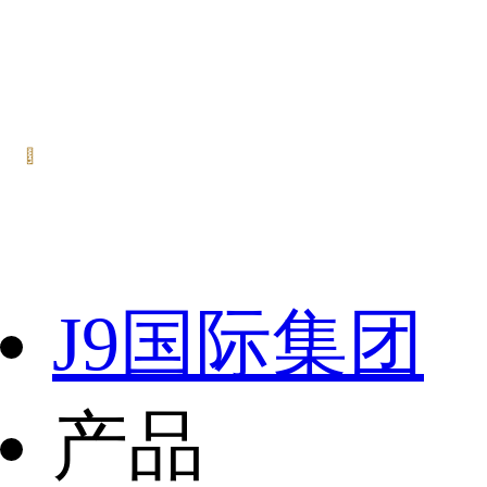
J9国际集团
产品