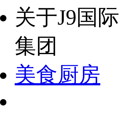
关于J9国际
集团
美食厨房