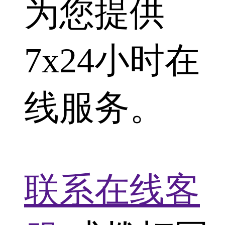
为您提供
7x24小时在
线服务。
联系在线客