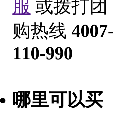
服
或拨打团
购热线
4007-
110-990
哪里可以买