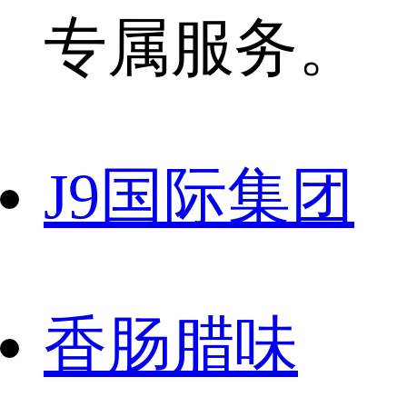
专属服务。
J9国际集团
香肠腊味