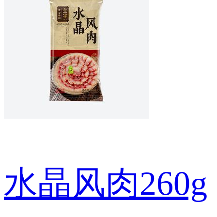
水晶风肉260g