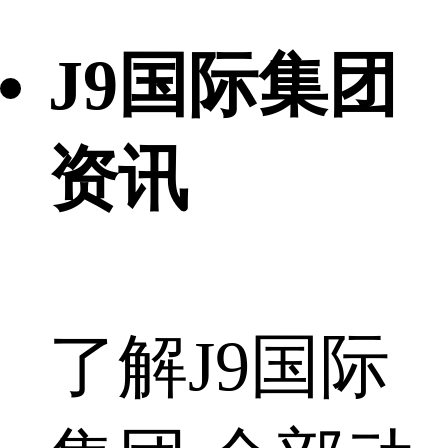
J9国际集团
资讯
了解J9国际