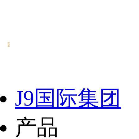
J9国际集团
产品