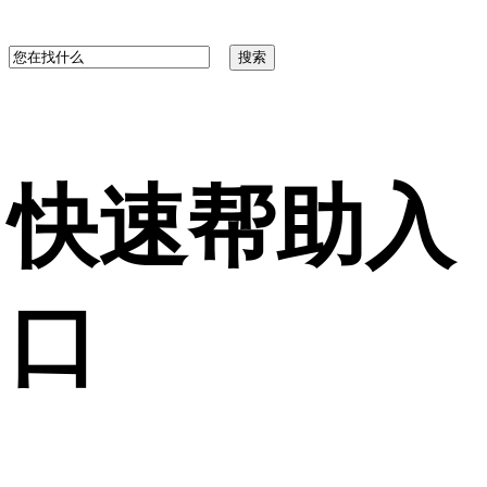
快速帮助入
口