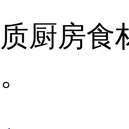
质厨房食
。