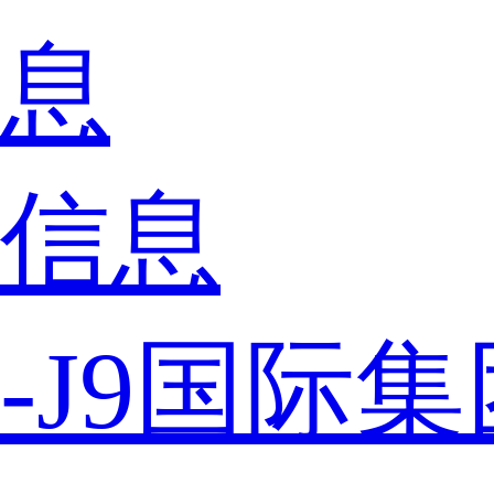
息
信息
-J9国际集