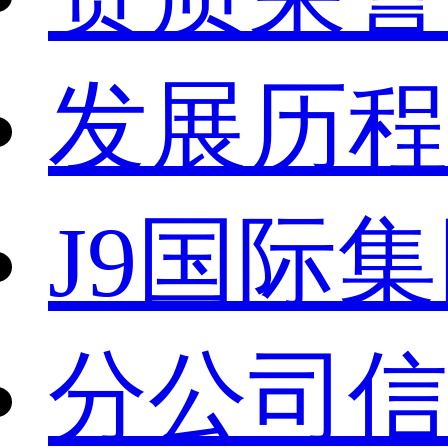
发展历程
J9国际集
分公司信