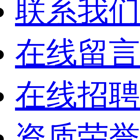
联系我们
在线留言
在线招聘
资质荣誉