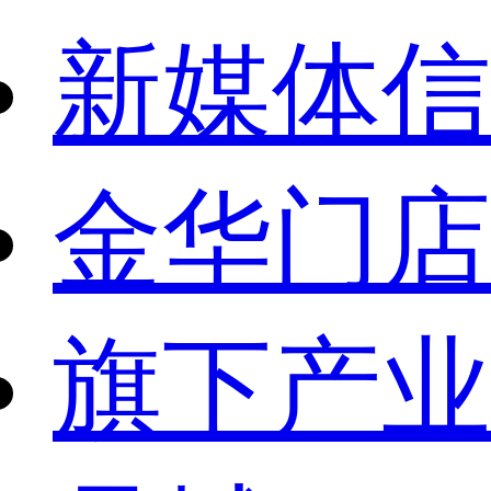
新媒体信
金华门店
旗下产业