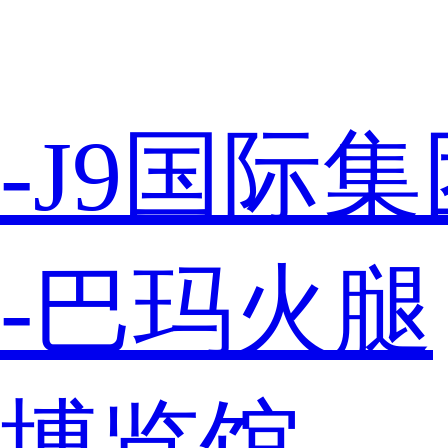
-J9国际集
-巴玛火腿
博览馆