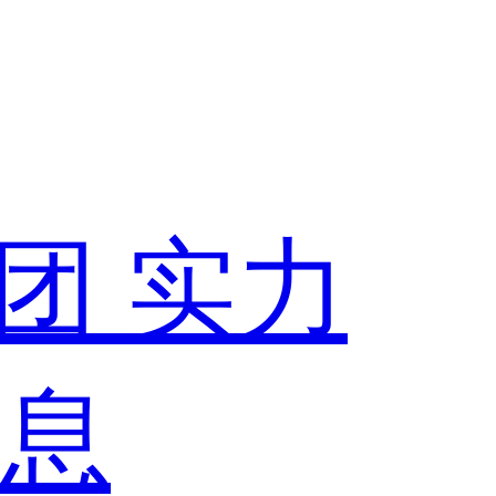
团 实力
息