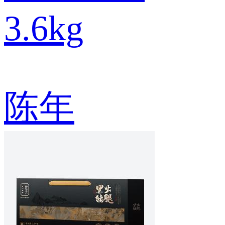
3.6kg
陈年