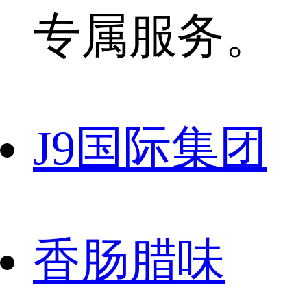
专属服务。
J9国际集团
香肠腊味