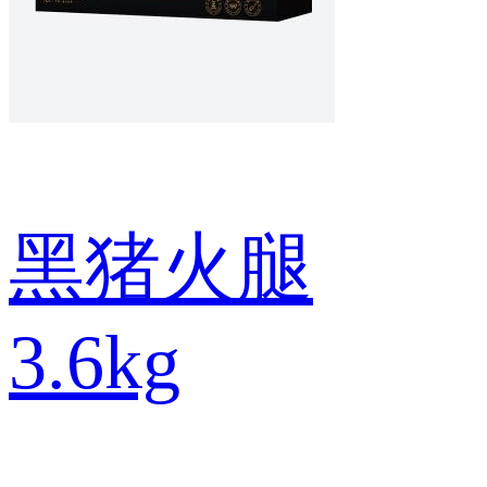
黑猪火腿
3.6kg