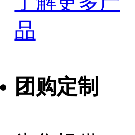
了解更多产
品
团购定制