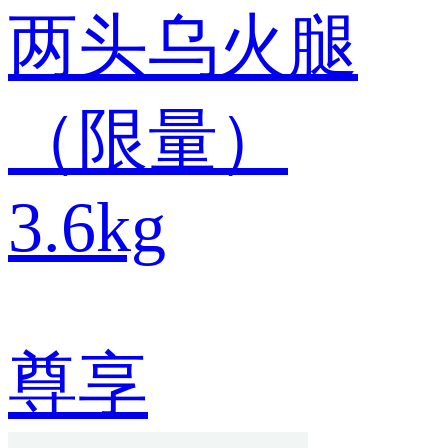
两头乌火腿
（限量）
3.6kg
尊享