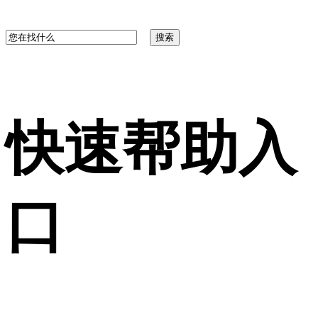
快速帮助入
口