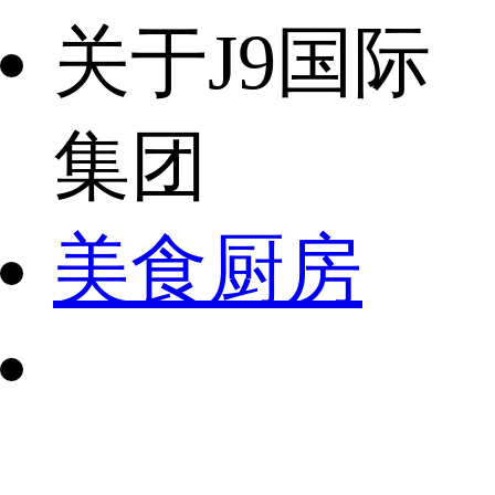
关于J9国际
集团
美食厨房