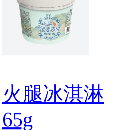
火腿冰淇淋
65g