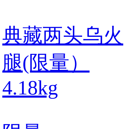
典藏两头乌火
腿(限量）
4.18kg