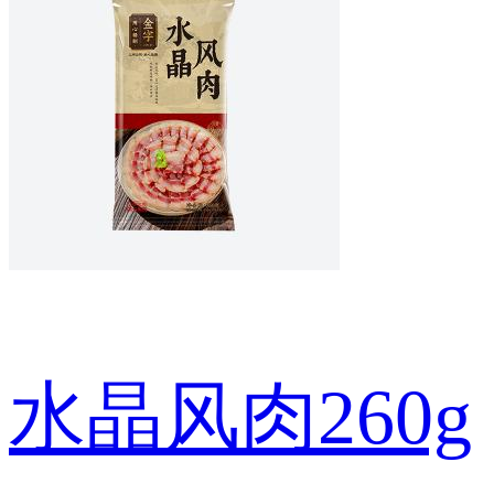
水晶风肉260g