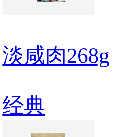
淡咸肉268g
经典