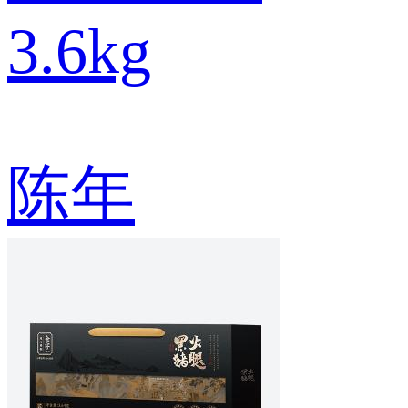
3.6kg
陈年