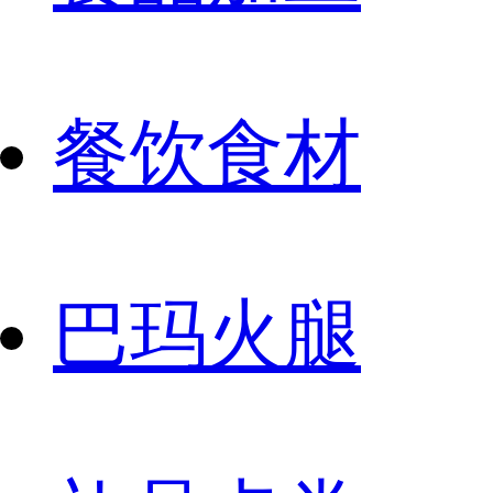
餐饮食材
巴玛火腿