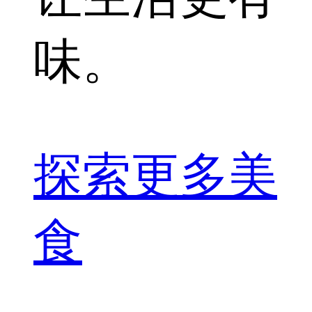
味。
探索更多美
食