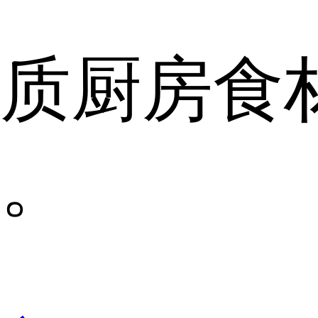
质厨房食
。