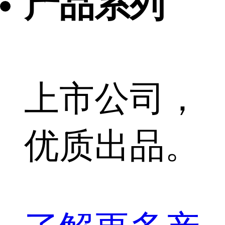
产品系列
上市公司，
优质出品。