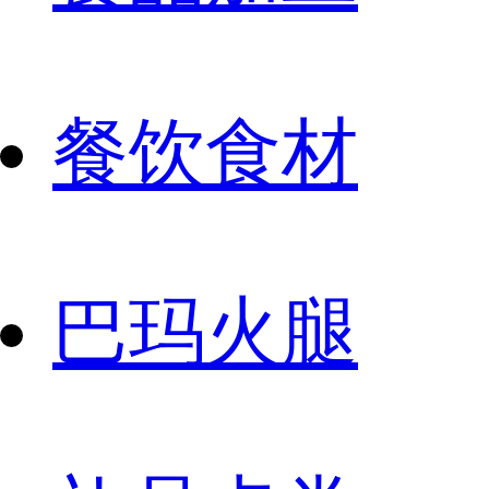
餐饮食材
巴玛火腿