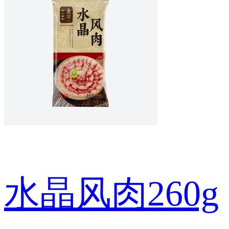
水晶风肉260g