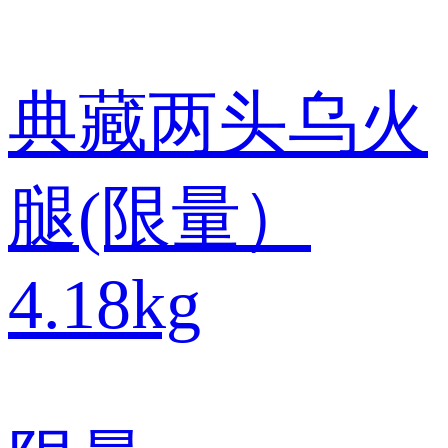
典藏两头乌火
腿(限量）
4.18kg