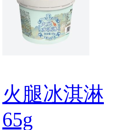
火腿冰淇淋
65g