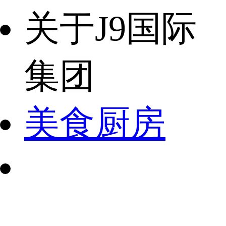
关于J9国际
集团
美食厨房