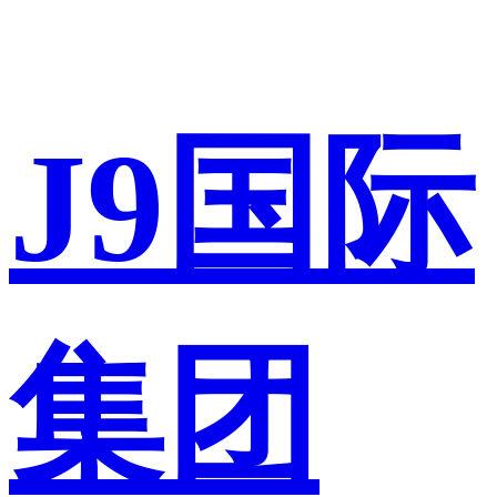
J9国际
集团