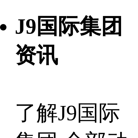
J9国际集团
资讯
了解J9国际