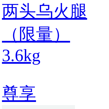
两头乌火腿
（限量）
3.6kg
尊享