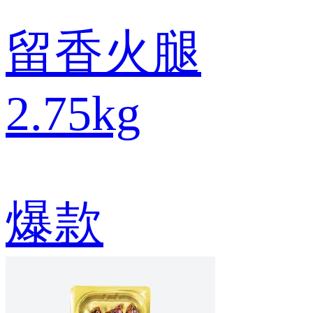
留香火腿
2.75kg
爆款